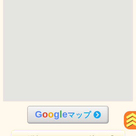
G
o
o
g
l
e
マップ